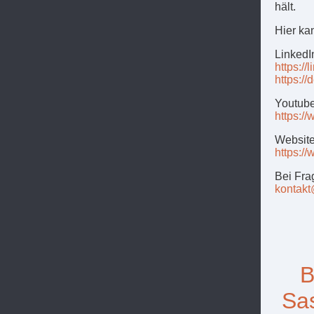
hält.
Hier ka
LinkedI
https:/
https:/
Youtube
https:/
Websit
https://
Bei Fra
kontak
B
Sa