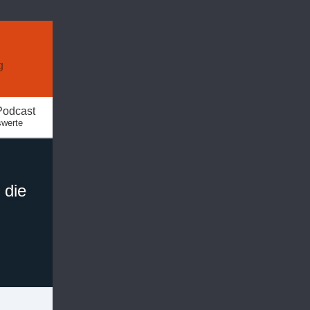
g
Podcast
swerte
 die