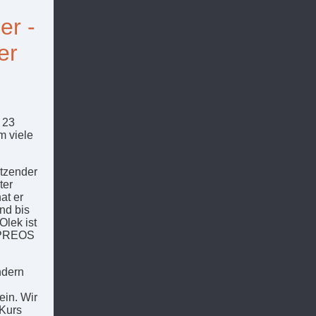
er -
er
 23
m viele
itzender
ter
at er
nd bis
Olek ist
d PREOS
ndern
ein. Wir
 Kurs