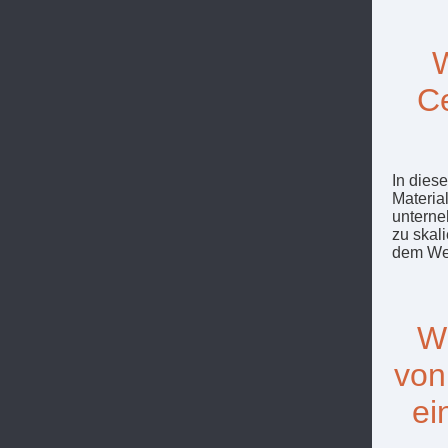
W
Ce
In dies
Materia
unterne
zu skal
dem Weg
Wi
von
ei