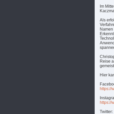
Im Mitt
Kaczmar
Als erf
Verfahr
Namen g
Erkennt
Technol
Anwendu
spannen
Christo
Reise a
gemeiste
Hier ka
Facebo
https:/
Instagr
https:/
Twitter: