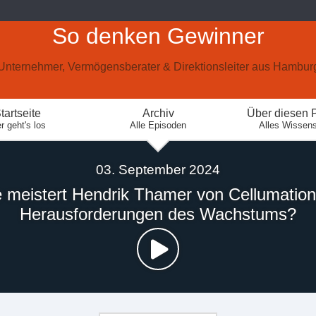
So denken Gewinner
Unternehmer, Vermögensberater & Direktionsleiter aus Hambur
tartseite
Archiv
Über diesen 
r geht's los
Alle Episoden
Alles Wissen
03. September 2024
 meistert Hendrik Thamer von Cellumation
Herausforderungen des Wachstums?