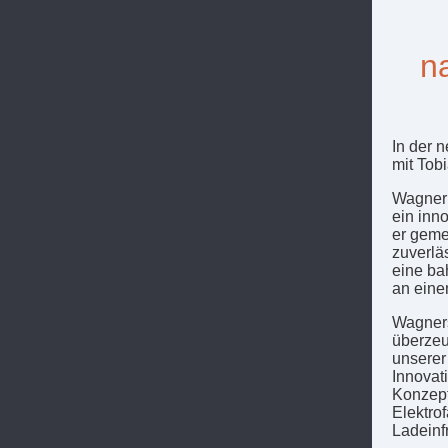
na
In der 
mit Tob
Wagner 
ein inn
er geme
zuverlä
eine ba
an eine
Wagners 
überzeu
unserer
Innovat
Konzept
Elektro
Ladeinf