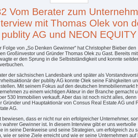
2 Vom Berater zum Unternehm
nterview mit Thomas Olek von d
publity AG und NEON EQUITY
er Folge von „So Denken Gewinner“ hat Christopher Bieber den
en Großinvestor und Gründer Thomas Olek zu Gast. Bereits mit
wagte er den Sprung in die Selbstständigkeit und konnte seitde
 verbuchen.
ater der sächsischen Landesbank und später als Vorstandsvors
rheitsaktionär der publity AG konnte Olek seine Fähigkeiten un
stellen. Mit seinem Fokus auf den deutschen Immobilienmarkt h
ernehmen zu einem wichtigen Akteur in der Branche gemacht u
er 530 Immobilien verkauft. Aber das ist noch nicht alles, denn 
r Gründer und Hauptaktionär von Consus Real Estate AG un
tate AG.
t bewiesen, dass er nicht nur ein erfolgreicher Unternehmer, so
n wahrer Gewinner ist. In diesem Interview gibt er uns wertvolle
ke in seine Denkweise und seine Strategien, um erfolgreich zu s
n, wie er seine Ziele erreicht und wie er seine Unternehmen auf