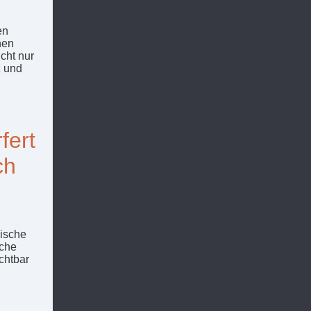
en
hen
cht nur
z und
fert
ch
hische
sche
chtbar