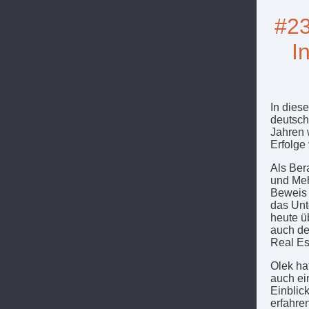
#23
I
In dies
deutsch
Jahren 
Erfolge
Als Ber
und Meh
Beweis 
das Unt
heute üb
auch de
Real Es
Olek ha
auch ei
Einblic
erfahre