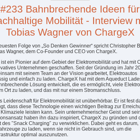
#233 Bahnbrechende Ideen für
chhaltige Mobilität - Interview 
Tobias Wagner von ChargeX
neuesten Folge von „So Denken Gewinner“ spricht Christopher B
ias Wagner, dem Co-Founder und CEO von ChargeX.
ist ein Pionier auf dem Gebiet der Elektromobilität und hat mit
ovatives Unternehmen geschaffen. Seit der Gründung im Jahr 2
insam mit seinem Team an der Vision gearbeitet, Elektroautos
ssig und einfach zu laden. ChargeX hat mit dem Aqueduct Lad
hnbrechende Lösung entwickelt, die es ermöglicht, viele Elektr
m Ort zu laden, und das mit nur einem Stromanschluss.
Leidenschaft für Elektromobilität ist unüberhörbar. Er ist fest 
gt, dass diese Technologie einen wichtigen Beitrag zur Erreic
 Klimaziele leisten kann. Sein unternehmerischer Geist und sei
ionsansatz haben ihn dazu inspiriert, ChargeX zu gründen und 
 des "Snack Charging" zu verwirklichen. Dabei geht es darum,
fahrzeuge zu laden, wenn sie nicht in Gebrauch sind, um die
rastruktur optimal auszunutzen.