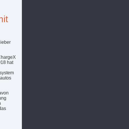
mit
ieber
 ChargeX
018 hat
esystem
oautos
davon
hung
n
das