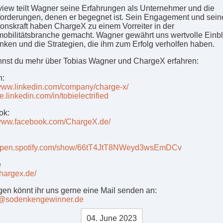
rview teilt Wagner seine Erfahrungen als Unternehmer und die
orderungen, denen er begegnet ist. Sein Engagement und sein
ionskraft haben ChargeX zu einem Vorreiter in der
mobilitätsbranche gemacht. Wagner gewährt uns wertvolle Einbl
nken und die Strategien, die ihm zum Erfolg verholfen haben.
nnst du mehr über Tobias Wagner und ChargeX erfahren:
n:
/www.linkedin.com/company/charge-x/
de.linkedin.com/in/tobielectrified
ok:
/www.facebook.com/ChargeX.de/
//open.spotify.com/show/66tT4JtT8NWeyd3wsEmDCv
e
chargex.de/
gen könnt ihr uns gerne eine Mail senden an:
t@sodenkengewinner.de
04. June 2023