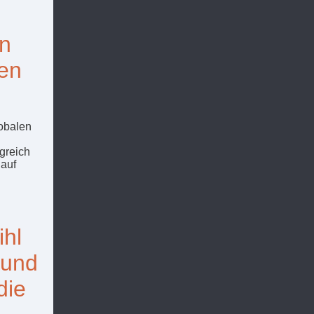
on
gen
lobalen
lgreich
 auf
ihl
 und
die