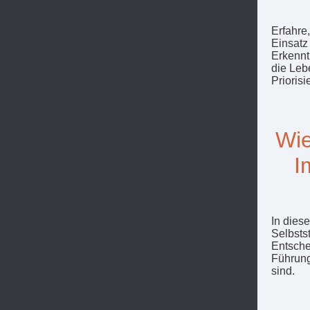
Erfahre
Einsatz
Erkennt
die Leb
Prioris
Wie
I
In dies
Selbsts
Entsche
Führung
sind.