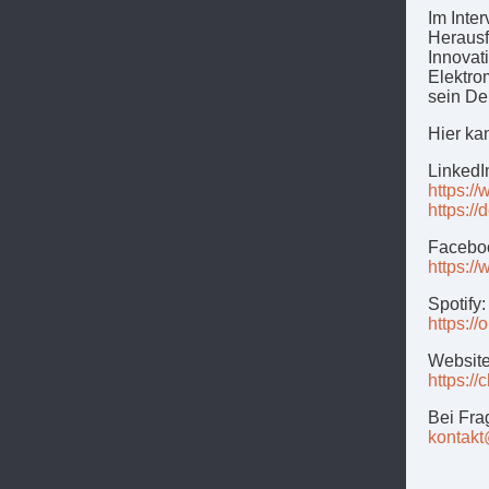
Im Inte
Herausf
Innovat
Elektro
sein De
Hier ka
LinkedI
https:/
https://
Facebo
https:/
Spotify:
https:
Websit
https://
Bei Fra
kontak