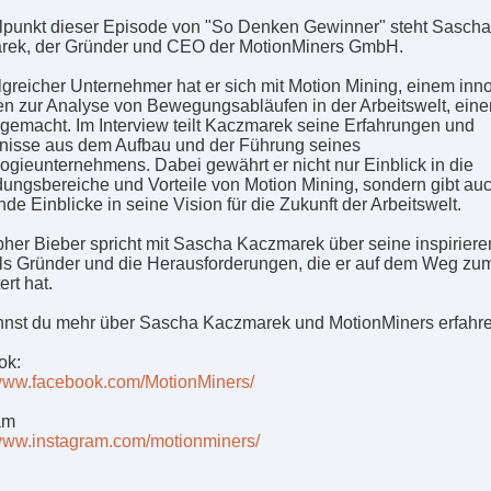
elpunkt dieser Episode von "So Denken Gewinner" steht Sascha
ek, der Gründer und CEO der MotionMiners GmbH.
olgreicher Unternehmer hat er sich mit Motion Mining, einem inn
en zur Analyse von Bewegungsabläufen in der Arbeitswelt, eine
emacht. Im Interview teilt Kaczmarek seine Erfahrungen und
nisse aus dem Aufbau und der Führung seines
ogieunternehmens. Dabei gewährt er nicht nur Einblick in die
ngsbereiche und Vorteile von Motion Mining, sondern gibt au
de Einblicke in seine Vision für die Zukunft der Arbeitswelt.
pher Bieber spricht mit Sascha Kaczmarek über seine inspirier
ls Gründer und die Herausforderungen, die er auf dem Weg zum
rt hat.
nnst du mehr über Sascha Kaczmarek und MotionMiners erfahre
ok:
/www.facebook.com/MotionMiners/
am
/www.instagram.com/motionminers/