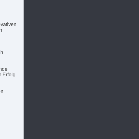
ovativen
n
ch
ende
 Erfolg
n: