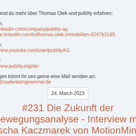
nnst du mehr über Thomas Olek und publity erfahren:
n:
/linkedin.com/company/publity-ag
/de.linkedin.com/in/thomas-olek-immobilien-4247b3185
:
/www.youtube.com/user/publityAG
e
www.publity.org/de/
gen könnt ihr uns gerne eine Mail senden an:
t@sodenkengewinner.de
24. March 2023
#231 Die Zukunft der
ewegungsanalyse - Interview m
scha Kaczmarek von MotionMin