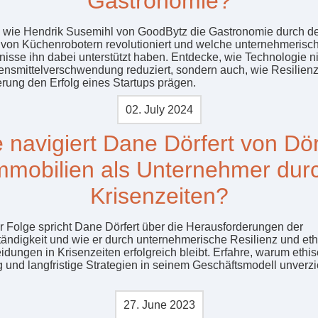
Gastronomie?
, wie Hendrik Susemihl von GoodBytz die Gastronomie durch d
 von Küchenrobotern revolutioniert und welche unternehmerisc
nisse ihn dabei unterstützt haben. Entdecke, wie Technologie ni
ensmittelverschwendung reduziert, sondern auch, wie Resilien
ierung den Erfolg eines Startups prägen.
02. July 2024
 navigiert Dane Dörfert von Dör
mmobilien als Unternehmer dur
Krisenzeiten?
er Folge spricht Dane Dörfert über die Herausforderungen der
tändigkeit und wie er durch unternehmerische Resilienz und et
idungen in Krisenzeiten erfolgreich bleibt. Erfahre, warum ethi
 und langfristige Strategien in seinem Geschäftsmodell unverzi
27. June 2023